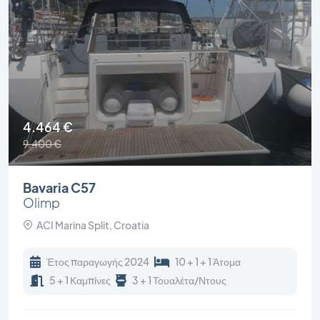
4.464 €
9.400 €
Bavaria C57
Olimp
ACI Marina Split, Croatia
Έτος παραγωγής 2024
10 + 1 + 1 Άτομα
5 + 1 Καμπίνες
3 + 1 Τουαλέτα/Ντους