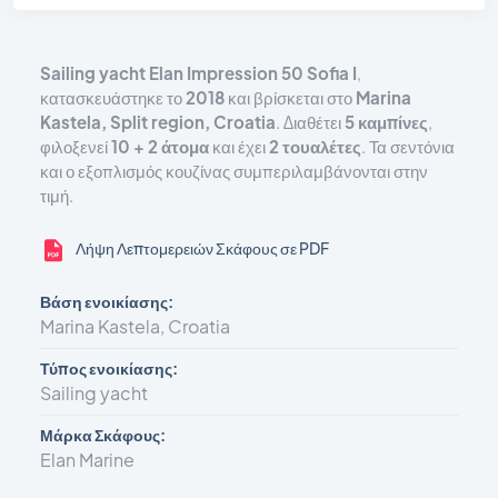
Sailing yacht
Elan Impression 50 Sofia I
,
κατασκευάστηκε το
2018
και βρίσκεται στο
Marina
Kastela, Split region, Croatia
. Διαθέτει
5 καμπίνες
,
φιλοξενεί
10 + 2 άτομα
και έχει
2 τουαλέτες
. Τα σεντόνια
και ο εξοπλισμός κουζίνας συμπεριλαμβάνονται στην
τιμή.
Λήψη Λεπτομερειών Σκάφους σε PDF
Βάση ενοικίασης:
Marina Kastela, Croatia
Τύπος ενοικίασης:
Sailing yacht
Μάρκα Σκάφους:
Elan Marine