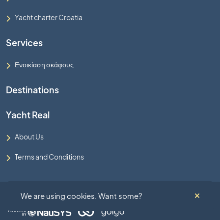
Yacht charter Croatia
Services
Ενοικίαση σκάφους
Destinations
Yacht Real
About Us
Terms and Conditions
We are using cookies. Want some?
© 2026 - All right reserved by Yacht Real