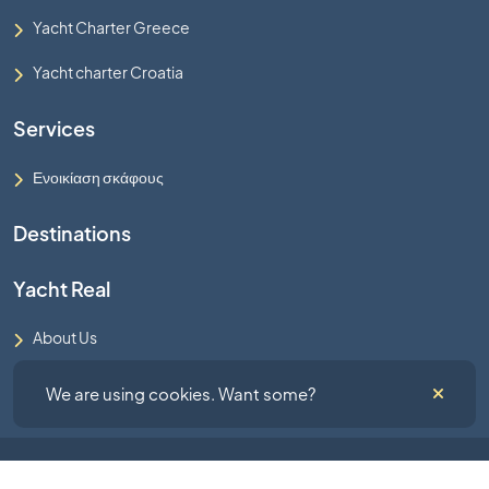
Yacht Charter Greece
Yacht charter Croatia
Services
Ενοικίαση σκάφους
Destinations
Yacht Real
About Us
Terms and Conditions
We are using cookies. Want some?
© 2026 - All right reserved by Yacht Real