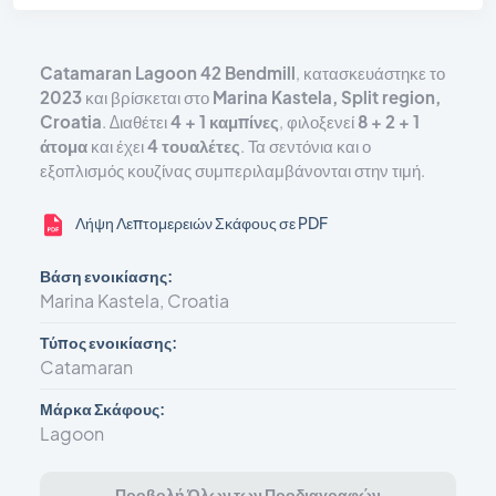
Catamaran
Lagoon 42 Bendmill
, κατασκευάστηκε το
2023
και βρίσκεται στο
Marina Kastela, Split region,
Croatia
. Διαθέτει
4 + 1 καμπίνες
, φιλοξενεί
8 + 2 + 1
άτομα
και έχει
4 τουαλέτες
. Τα σεντόνια και ο
εξοπλισμός κουζίνας συμπεριλαμβάνονται στην τιμή.
Λήψη Λεπτομερειών Σκάφους σε PDF
Βάση ενοικίασης:
Marina Kastela, Croatia
Τύπος ενοικίασης:
Catamaran
Μάρκα Σκάφους:
Lagoon
Μοντέλο σκάφους:
Προβολή Όλων των Προδιαγραφών